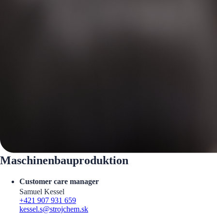
Maschinenbauproduktion
Customer care manager
Samuel Kessel
+421 907 931 659
kessel.s@strojchem.sk