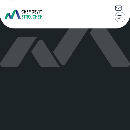
CHEMOSVIT STROJCHEM, s.r.o. Štúrova 101, 059 21 Svit
strojchem@strojchem.sk