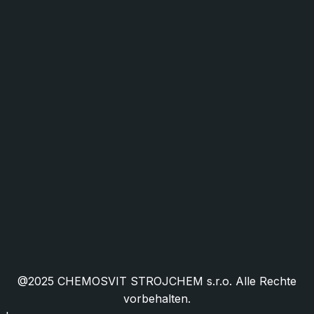
Industrie und Maschinenbau
Lebensmittel- und Verpackungsindustrie
Gebäudemanagement
HORECA
Öffentliche Verwaltung
Cookies
Öffentliche Ausschreibungen
Bewilligte EU-Projekte
Zertifikate
Häufig gestellte Fragen
@2025 CHEMOSVIT STROJCHEM s.r.o. Alle Rechte
vorbehalten.