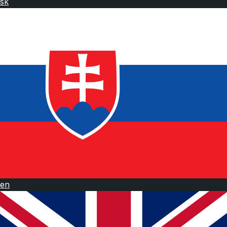
sk
en